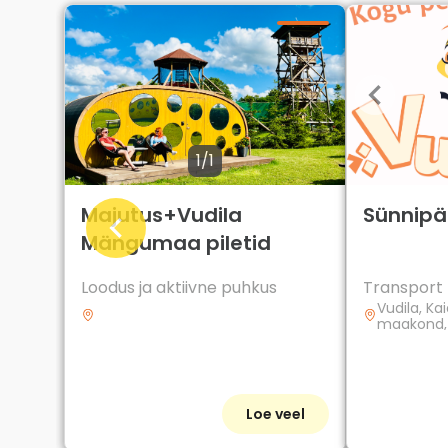
1/1
Majutus+Vudila
Sünnip
Mängumaa piletid
Loodus ja aktiivne puhkus
Transport
Vudila, Ka
maakond, 
Loe veel