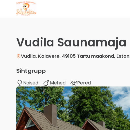
Vudila Saunamaja
Vudila, Kaiavere, 49105 Tartu maakond, Eston
Sihtgrupp
Naised
Mehed
Pered