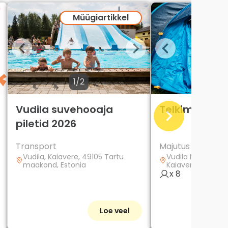
Müügiartikkel
1/2
1/2
Vudila suvehooaja
Telkimine
piletid 2026
Transport
Majutus
Vudila, Kaiavere, 49105 Tartu
Vudila Mängumaa,
maakond, Estonia
Kaiavere, 49105 
Estonia
x 8
Loe veel