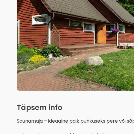
Täpsem info
Saunamaja – ideaalne paik puhkuseks pere või sõpr