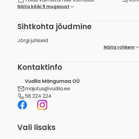
Näita kõiki 9 mugavust
Sihtkohta jõudmine
Jõrgi juhiseid
Näita rohkem
Kontaktinfo
Vudila Mängumaa OÜ
majutus@vudila.ee
58 224 224
Vali lisaks