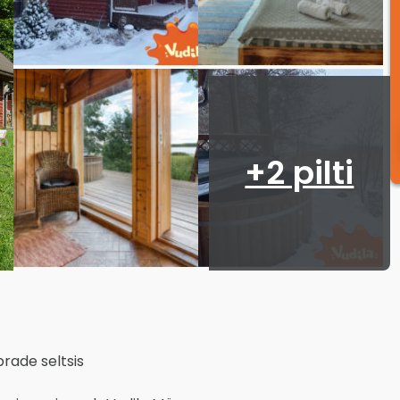
+2 pilti
ade seltsis
