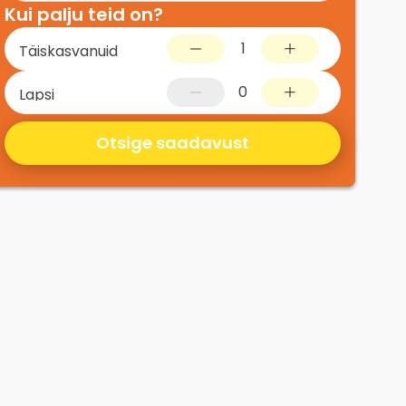
Kui palju teid on?
1
Täiskasvanuid
0
Lapsi
Otsige saadavust