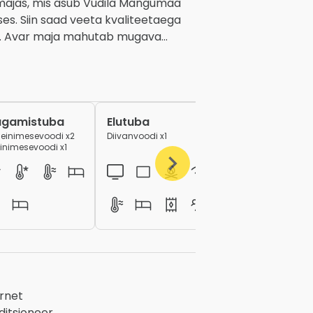
ajas, mis asub Vudila Mängumaa 
ses. Siin saad veeta kvaliteetaega 
u. Avar maja mahutab mugava... 
gamistuba
Elutuba
Köök
einimesevoodi x2
Diivanvoodi x1
inimesevoodi x1
ernet
ditsioneer