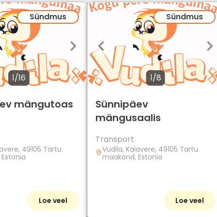
Sündmus
Sündmus
1/16
1/8
äev mängutoas
Sünnipäev
mängusaalis
Transport
iavere, 49105 Tartu
Vudila, Kaiavere, 49105 Tartu
Estonia
maakond, Estonia
Loe veel
Loe veel