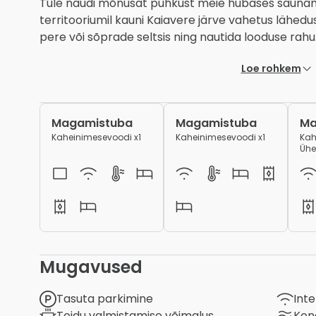
Tule naudi mõnusat puhkust meie hubases saunam
territooriumil kauni Kaiavere järve vahetus lähedu
pere või sõprade seltsis ning nautida looduse rah
Loe rohkem
Magamistuba
Magamistuba
Ma
Kaheinimesevoodi x1
Kaheinimesevoodi x1
Kah
Ühe
Mugavused
Tasuta parkimine
Int
Toidu valmistamise võimalus
Kon