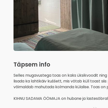
Täpsem info
Selles mugavustega toas on kaks üksikvoodit ning s
lisada ka lahtikäiv kuššett, mis võtab küll toast siis 
võimaldab mahutada kolmanda külalise. Toas on pri
KIHNU SADAMA ÖÖMAJA on hubane ja lastesõbralik