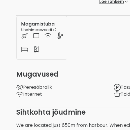
Loe rohkem
Magamistuba
Üheinimesevoodi x2
Mugavused
Peresõbralik
Tas
Internet
Toi
Sihtkohta jõudmine
We are located just 650m from harbour. When exi