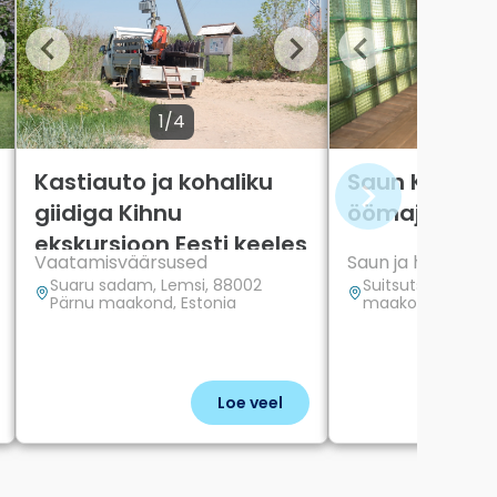
1/4
1/2
Kastiauto ja kohaliku
Saun Kihnu 
giidiga Kihnu
öömajas
ekskursioon Eesti keeles
Vaatamisväärsused
Saun ja heaolu
(kuni 15 inimest)
Suaru sadam, Lemsi, 88002
Suitsutsehhi, Lem
Pärnu maakond, Estonia
maakond, Estoni
Loe veel