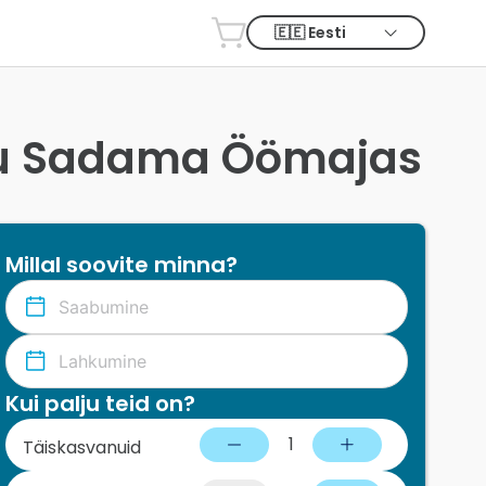
nu Sadama Öömajas
Millal soovite minna?
Kui palju teid on?
1
Täiskasvanuid