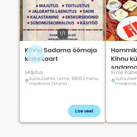
1/1
Kihnu Sadama öömaja
Hommiku
kinkekaart
Kihnu kü
sadama
Majutus
Ei ole käi
Suitsutsehhi, Lemsi, 88002 Pärnu
Suitsutseh
maakond, Estonia
maakond, 
Loe veel