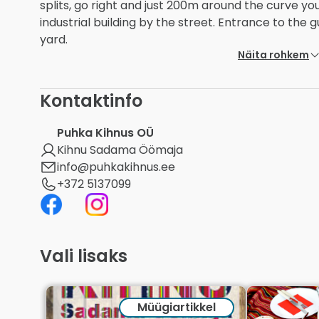
splits, go right and just 200m around the curve yo
industrial building by the street. Entrance to the 
yard.
Näita rohkem
Kontaktinfo
Puhka Kihnus OÜ
Kihnu Sadama Öömaja
info@puhkakihnus.ee
+372 5137099
Vali lisaks
Müügiartikkel