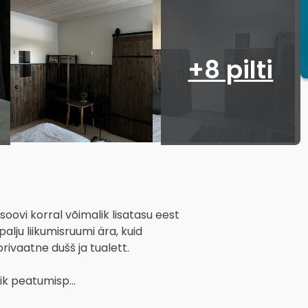
+8 pilti
oovi korral võimalik lisatasu eest 
palju liikumisruumi ära, kuid 
vaatne dušš ja tualett.

 peatumisp... 