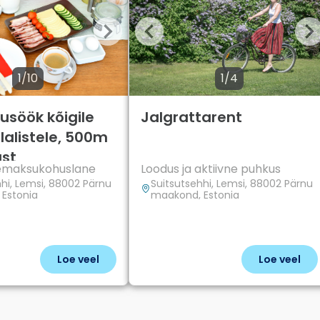
1/10
1/4
söök kõigile
Jalgrattarent
lalistele, 500m
st
bemaksukohuslane
Loodus ja aktiivne puhkus
hi, Lemsi, 88002 Pärnu
Suitsutsehhi, Lemsi, 88002 Pärnu
Estonia
maakond, Estonia
Loe veel
Loe veel