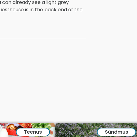
u can already see a light grey
guesthouse is in the back end of the
Teenus
Sündmus