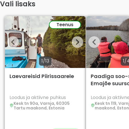
Vali lisaks
Teenus
1/13
1/
Laevareisid Piirissaarele
Paadiga soo-
Emajõe suurs
Loodus ja aktiivne puhkus
Loodus ja aktiiv
Kesk tn 90a, Varnja, 60305
Kesk tn 119, Var
Tartu maakond, Estonia
maakond, Eston