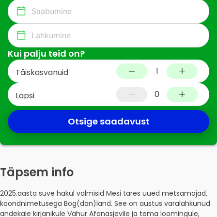
Kui palju teid on?
1
Täiskasvanuid
0
Lapsi
Otsige saadavust
Täpsem info
2025.aasta suve hakul valmisid Mesi tares uued metsamajad, 
koondnimetusega Bog(dan)land. See on austus varalahkunud 
andekale kirjanikule Vahur Afanasjevile ja tema loomingule, 