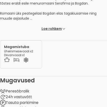
tõstes eraldi esile menuromaani Serafima ja Bogdan.

Romaani üks peategelasi Bogdan elas tagakiusamise ning 
muude asjaolude ... 
Loe rohkem
Magamistuba
Üheinimesevoodi x2
Diivanvoodi x1
Mugavused
Peresõbralik
24h vastuvõtt
Tasuta parkimine