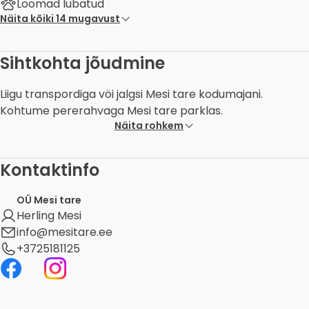
Loomad lubatud
Näita kõiki 14 mugavust
Sihtkohta jõudmine
Liigu transpordiga vöi jalgsi Mesi tare kodumajani.
Kohtume pererahvaga Mesi tare parklas.
Näita rohkem
Kontaktinfo
OÜ Mesi tare
Herling Mesi
info@mesitare.ee
+3725181125