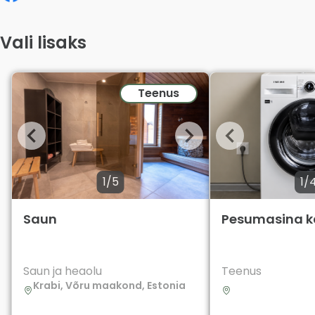
Vali lisaks
Teenus
1/5
1/
Saun
Pesumasina k
Saun ja heaolu
Teenus
Krabi, Võru maakond, Estonia