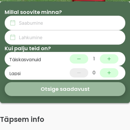
Millal soovite minna?
Kui palju teid on?
1
Täiskasvanuid
0
Lapsi
Otsige saadavust
Täpsem info