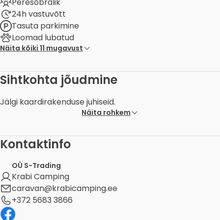
Peresõbralik
24h vastuvõtt
Tasuta parkimine
Loomad lubatud
Näita kõiki 11 mugavust
Sihtkohta jõudmine
Jälgi kaardirakenduse juhiseid.
Näita rohkem
Kontaktinfo
OÜ S-Trading
Krabi Camping
caravan@krabicamping.ee
+372 5683 3866