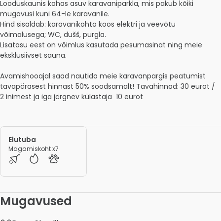
Looduskaunis kohas asuv karavaniparkla, mis pakub kõiki 
mugavusi kuni 64-le karavanile. 

Hind sisaldab: karavanikohta koos elektri ja veevõtu 
võimalusega; WC, dušš, purgla.

Lisatasu eest on võimlus kasutada pesumasinat ning meie 
eksklusiivset sauna.

Avamishooajal saad nautida meie karavanpargis peatumist 
tavapärasest hinnast 50% soodsamalt! Tavahinnad: 30 eurot / 
2 inimest ja iga järgnev külastaja  10 eurot 
Elutuba
Magamiskoht x7
Mugavused