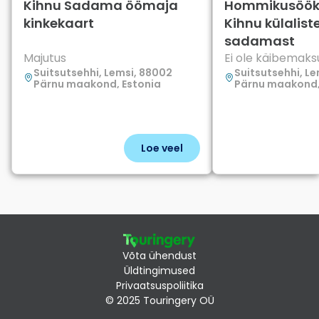
Kihnu Sadama öömaja
Hommikusöök 
kinkekaart
Kihnu külalist
sadamast
Majutus
Ei ole käibemak
Suitsutsehhi, Lemsi, 88002
Suitsutsehhi, L
Pärnu maakond, Estonia
Pärnu maakond,
Loe veel
Võta ühendust
Üldtingimused
Privaatsuspoliitika
© 2025 Touringery OÜ