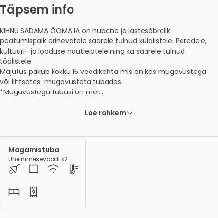
Täpsem info
KIHNU SADAMA ÖÖMAJA on hubane ja lastesõbralik 
peatumispaik erinevatele saarele tulnud külalistele. Peredele, 
kultuuri- ja looduse nautlejatele ning ka saarele tulnud 
töölistele. 

Majutus pakub kokku 15 voodikohta mis on kas mugavustega 
või lihtsates  mugavusteta tubades. 

*Mugavustega tubasi on mei... 
Loe rohkem
Magamistuba
Üheinimesevoodi x2