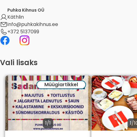
Puhka Kihnus OÜ
Käthlin
info@puhkakihnus.ee
+372 5137099
Vali lisaks
Müügiartikkel
1/1
1/1