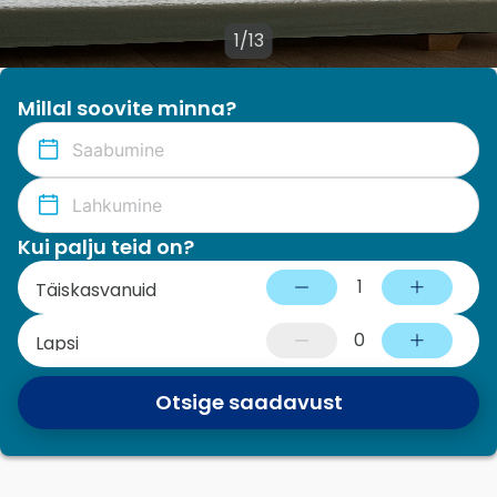
1/13
Millal soovite minna?
Kui palju teid on?
1
Täiskasvanuid
0
Lapsi
Otsige saadavust