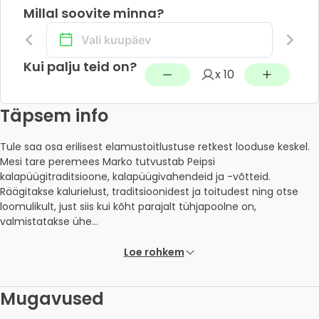
Millal soovite minna?
Kui palju teid on?
x 10
Täpsem info
Tule saa osa erilisest elamustoitlustuse retkest looduse keskel. 
Mesi tare peremees Marko tutvustab Peipsi 
kalapüügitraditsioone, kalapüügivahendeid ja -võtteid. 
Räägitakse kalurielust, traditsioonidest ja toitudest ning otse 
loomulikult, just siis kui kõht parajalt tühjapoolne on, 
valmistatakse ühe... 
Loe rohkem
Mugavused