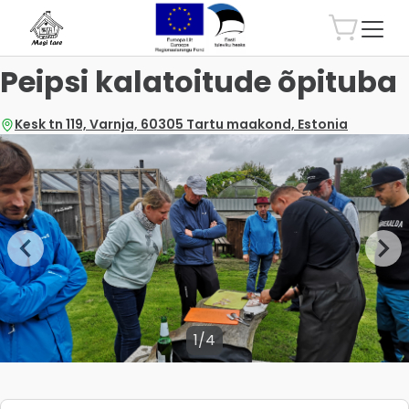
Peipsi kalatoitude õpituba
Kesk tn 119, Varnja, 60305 Tartu maakond, Estonia
1/4