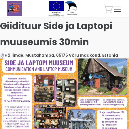
Giidituur Side ja Laptopi
muuseumis 30min
Hällimäe, Mustahamba, 65175 Võru maakond, Estonia
1/1