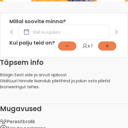
Millal soovite minna?
Kui palju teid on?
x 1
Täpsem info
Räägin Eesti side ja arvuti ajaloost

Giidituuri hinnale lisandub piletihind ja palun osta piletid 
broneeringut tehes. 
Mugavused
Peresõbralik