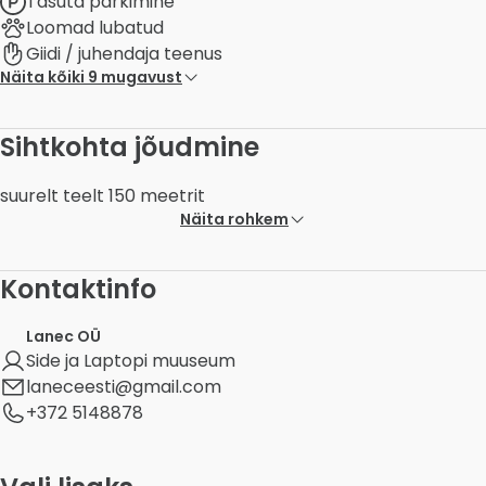
Tasuta parkimine
Loomad lubatud
Giidi / juhendaja teenus
Näita kõiki 9 mugavust
Sihtkohta jõudmine
suurelt teelt 150 meetrit
Näita rohkem
Kontaktinfo
Lanec OÜ
Side ja Laptopi muuseum
laneceesti@gmail.com
+372 5148878