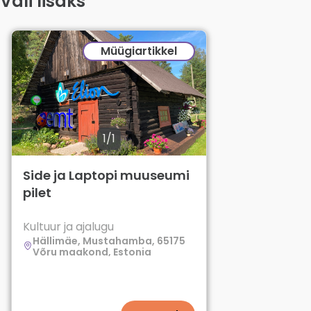
Vali lisaks
Müügiartikkel
1/1
Side ja Laptopi muuseumi
pilet
Kultuur ja ajalugu
Hällimäe, Mustahamba, 65175
Võru maakond, Estonia