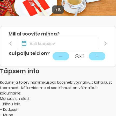
1/10
Millal soovite minna?
Kui palju teid on?
x 1
Täpsem info
Kodune ja toitev hommikusöök koosneb võimalikult kohalikust 
toorainest,. Kõik mida me ei saa Kihnust on võimalikult 
kodumaine. 

Menüüs on alati:

- Kihnu leib 

- Kodusai 

- Muna 
