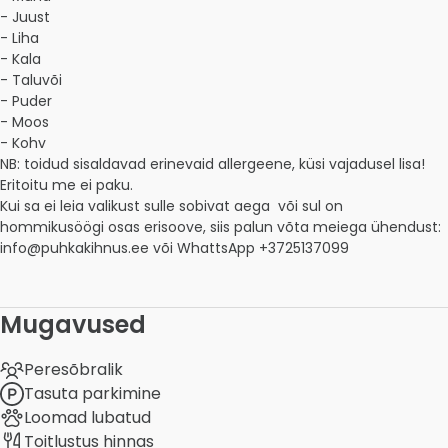
- Juust

- Liha

- Kala

- Taluvõi

- Puder

- Moos

- Kohv

NB: toidud sisaldavad erinevaid allergeene, küsi vajadusel lisa! 
Eritoitu me ei paku.

Kui sa ei leia valikust sulle sobivat aega  või sul on 
hommikusöögi osas erisoove, siis palun võta meiega ühendust:

info@puhkakihnus.ee või WhattsApp +3725137099 
Mugavused
Peresõbralik
Tasuta parkimine
Loomad lubatud
Toitlustus hinnas