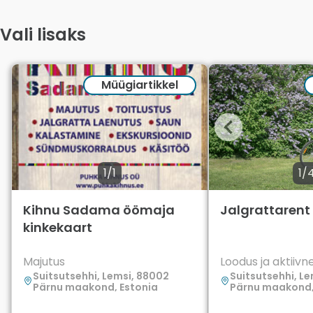
Vali lisaks
Müügiartikkel
1/1
1/
Kihnu Sadama öömaja
Jalgrattarent
kinkekaart
Majutus
Loodus ja aktiiv
Suitsutsehhi, Lemsi, 88002
Suitsutsehhi, L
Pärnu maakond, Estonia
Pärnu maakond,