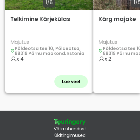
1/8
1/
Telkimine Kärjekülas
Kärg majake
Majutus
Majutus
Põldeotsa tee 10, Põldeotsa,
Põldeotsa tee 1
88319 Pärnu maakond, Estonia
88319 Pärnu ma
x 4
x 2
Loe veel
Võta ühendust
Üldtingimused