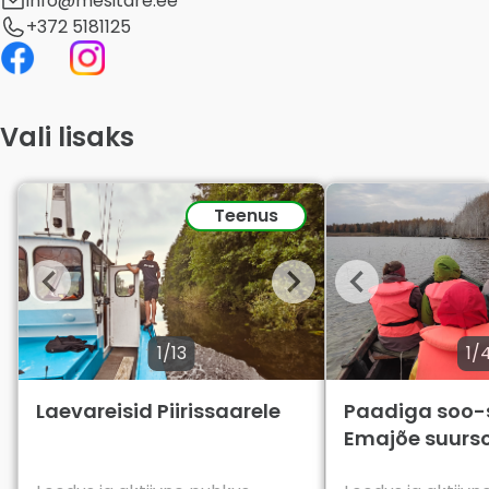
info@mesitare.ee
+372 5181125
Vali lisaks
Teenus
1/13
1/
Laevareisid Piirissaarele
Paadiga soo-
Emajõe suurs