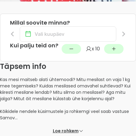
Millal soovite minna?
Kui palju teid on?
x 10
Täpsem info
Kas mesi maitseb alati ühtemoodi? Mitu mesilast on vaja 1 kg 
mee tegemiseks? Kuidas mesilased omavahel suhtlevad? Kui 
kiiresti mesilane lendab? Mitu silma on mesilasel? Aga mitu 
jalga? Mitut õit mesilane külastab ühe korjelennu ajal?

Kõikidele nendele küsimustele ja rohkemgi veel saab vastuse 
Samov... 
Loe rohkem