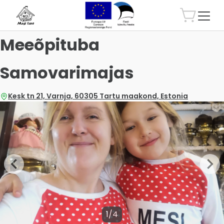
Meeõpituba
Samovarimajas
Kesk tn 21, Varnja, 60305 Tartu maakond, Estonia
1/4