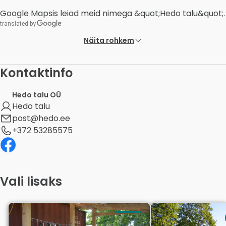
Google Mapsis leiad meid nimega &quot;Hedo talu&quot;.
Näita rohkem
Kontaktinfo
Hedo talu OÜ
Hedo talu
post@hedo.ee
+372 53285575
Vali lisaks