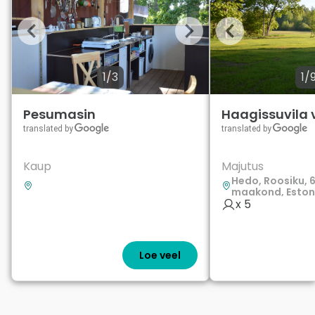
1/3
1/
Pesumasin
Haagissuvila v
Kaup
Majutus
Hedo, Roosiku, 
maakond, Eston
x 5
Loe veel