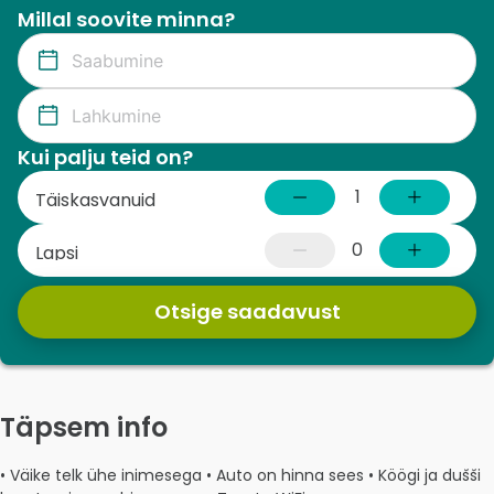
Millal soovite minna?
Kui palju teid on?
1
Täiskasvanuid
0
Lapsi
Otsige saadavust
Täpsem info
• Väike telk ühe inimesega • Auto on hinna sees • Köögi ja dušši 