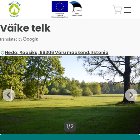
Väike telk
Hedo, Roosiku, 66306 Võru maakond, Estonia
1/2