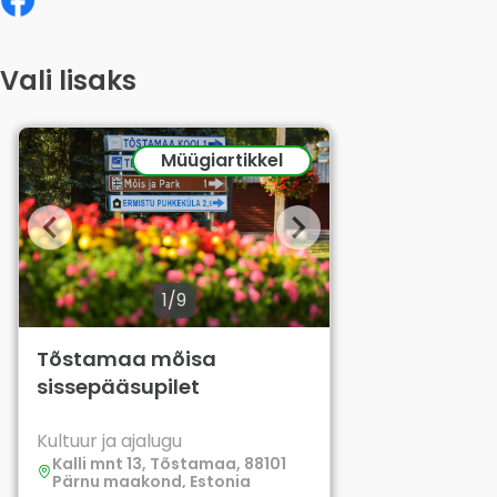
Vali lisaks
Müügiartikkel
1/9
Tõstamaa mõisa
sissepääsupilet
Kultuur ja ajalugu
Kalli mnt 13, Tõstamaa, 88101
Pärnu maakond, Estonia