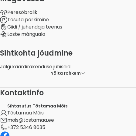
Peresõbralik
Tasuta parkimine
Giidi / juhendaja teenus
Laste mänguala
Sihtkohta jõudmine
Jälgi kaardirakenduse juhiseid
Näita rohkem
Kontaktinfo
Sihtasutus Tõstamaa Mõis
Tõstamaa Mõis
mois@tostamaa.ee
+372 5346 8635