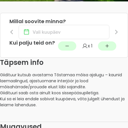
Millal soovite minna?
Kui palju teid on?
x 1
Täpsem info
Giidituur kutsub avastama Tõstamaa mõisa ajalugu – kaunid 
laemaalingud, ajastuomane interjöör ja lood 
mõisahärrade/prouade elust läbi sajandite.

Giidituuri saab osta ainult koos sissepääsupiletiga.

Kui sa ei leia endale sobivat kuupäeva, võta julgelt ühendust ja 
leiame lahenduse. 
Mugavused