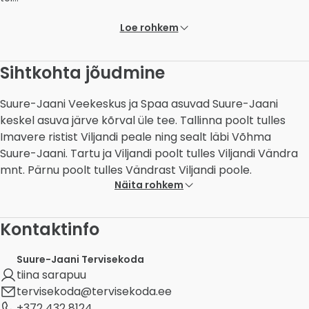
Loe rohkem
Sihtkohta jõudmine
Suure-Jaani Veekeskus ja Spaa asuvad Suure-Jaani
keskel asuva järve kõrval üle tee. Tallinna poolt tulles
Imavere ristist Viljandi peale ning sealt läbi Võhma
Suure-Jaani. Tartu ja Viljandi poolt tulles Viljandi Vändra
mnt. Pärnu poolt tulles Vändrast Viljandi poole.
Näita rohkem
Kontaktinfo
Suure-Jaani Tervisekoda
tiina sarapuu
tervisekoda@tervisekoda.ee
+372 432 8124