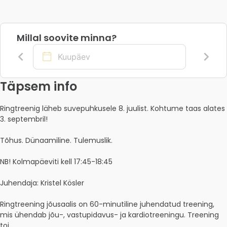
Millal soovite minna?
Täpsem info
Ringtreenig läheb suvepuhkusele 8. juulist. Kohtume taas alates 
3. septembril!

Tõhus. Dünaamiline. Tulemuslik.

NB! Kolmapäeviti kell 17:45-18:45

Juhendaja: Kristel Kösler

Ringtreening jõusaalis on 60-minutiline juhendatud treening, 
mis ühendab jõu-, vastupidavus- ja kardiotreeningu. Treening 
toi... 