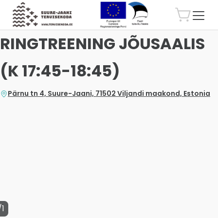
RINGTREENING JÕUSAALIS
(K 17:45-18:45)
Pärnu tn 4, Suure-Jaani, 71502 Viljandi maakond, Estonia
/1