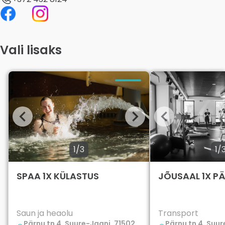
Vali lisaks
1/3
1/
SPAA 1X KÜLASTUS
JÕUSAAL 1X P
Saun ja heaolu
Transport
Pärnu tn 4, Suure-Jaani, 71502
Pärnu tn 4, Suur