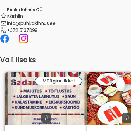
Puhka Kihnus OÜ
Käthlin
info@puhkakihnus.ee
+372 5137099
Vali lisaks
Müügiartikkel
1/1
1/1