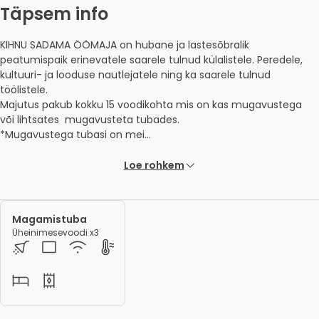
Täpsem info
KIHNU SADAMA ÖÖMAJA on hubane ja lastesõbralik 
peatumispaik erinevatele saarele tulnud külalistele. Peredele, 
kultuuri- ja looduse nautlejatele ning ka saarele tulnud 
töölistele. 

Majutus pakub kokku 15 voodikohta mis on kas mugavustega 
või lihtsates  mugavusteta tubades. 

*Mugavustega tubasi on mei... 
Loe rohkem
Magamistuba
Üheinimesevoodi x3