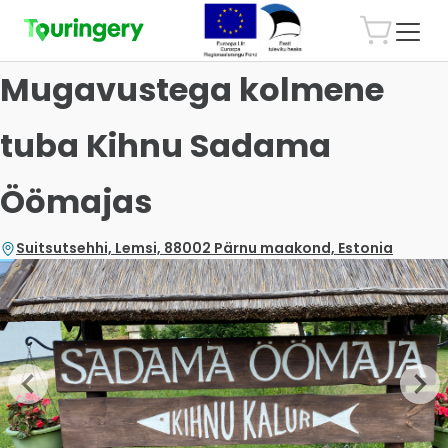
Mugavustega kolmene
tuba Kihnu Sadama
Öömajas
Suitsutsehhi, Lemsi, 88002 Pärnu maakond, Estonia