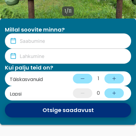
1/11
Millal soovite minna?
Kui palju teid on?
1
Täiskasvanuid
0
Lapsi
Otsige saadavust