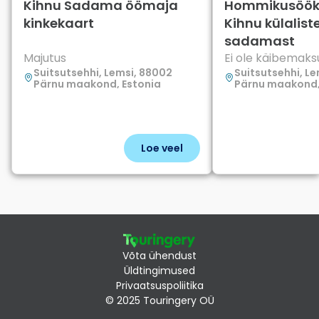
Kihnu Sadama öömaja
Hommikusöök 
kinkekaart
Kihnu külalist
sadamast
Majutus
Ei ole käibemak
Suitsutsehhi, Lemsi, 88002
Suitsutsehhi, L
Pärnu maakond, Estonia
Pärnu maakond,
Loe veel
Võta ühendust
Üldtingimused
Privaatsuspoliitika
© 2025 Touringery OÜ